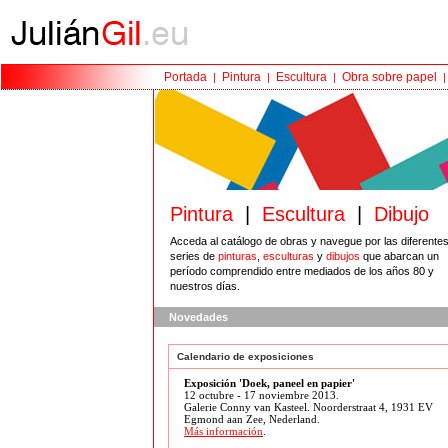
Portada
Pintura
Escultura
Obra sobre papel
|
|
|
Pintura
|
Escultura
|
Dibujo
Acceda al catálogo de obras y navegue por las diferente
series de
pinturas
,
esculturas
y
dibujos
que abarcan un
período comprendido entre mediados de los años 80 y
nuestros días.
Novedades
Calendario de exposiciones
Exposición 'Doek, paneel en papier'
12 octubre - 17 noviembre 2013.
Galerie Conny van Kasteel. Noorderstraat 4, 1931 EV
Egmond aan Zee, Nederland.
Más información
.