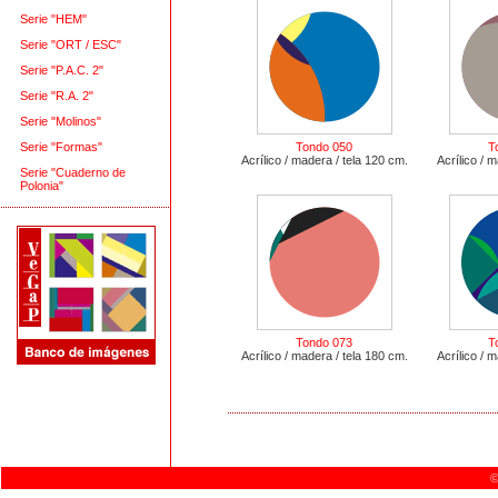
Serie "HEM"
Serie "ORT / ESC"
Serie "P.A.C. 2"
Serie "R.A. 2"
Serie "Molinos"
Serie "Formas"
Tondo 050
T
Acrílico / madera / tela 120 cm.
Acrílico / 
Serie "Cuaderno de
Polonia"
Tondo 073
T
Acrílico / madera / tela 180 cm.
Acrílico / 
©