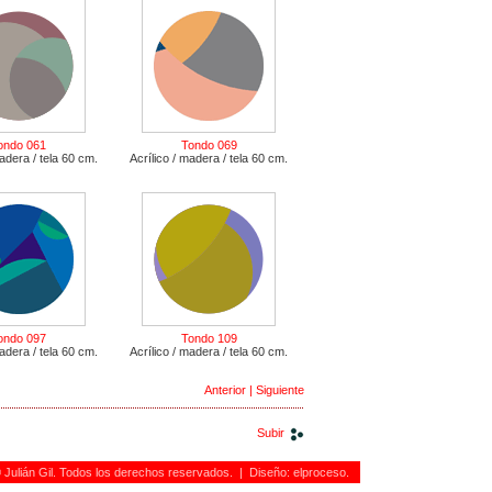
ondo 061
Tondo 069
madera / tela 60 cm.
Acrílico / madera / tela 60 cm.
ondo 097
Tondo 109
madera / tela 60 cm.
Acrílico / madera / tela 60 cm.
Anterior
|
Siguiente
Subir
 Julián Gil. Todos los derechos reservados. | Diseño:
elproceso
.