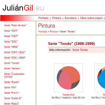
Portada
Pintura
Escultura
Obra sobre papel
|
|
|
Serie "Raíz de dos"
Serie "ORT"
Portada
>
Pintura
> Serie "Tondo"
Serie "ORT"
Serie "ESC"
Serie "Tondo" (1998-1999)
Serie "HEM"
Más información:
Serie Tondo
Serie "ORT / ESC"
Serie "ESC / HEM"
Serie "Tondo"
Serie “Verbier”
Serie "Cuadrados
curvas"
Serie "Áureo"
Serie "Phi"
Serie "P.A.C."
Tondo 013
T
Acrílico / madera / tela 60 cm.
Acrílico / m
Serie "Doble R"
Serie "Raiz2"