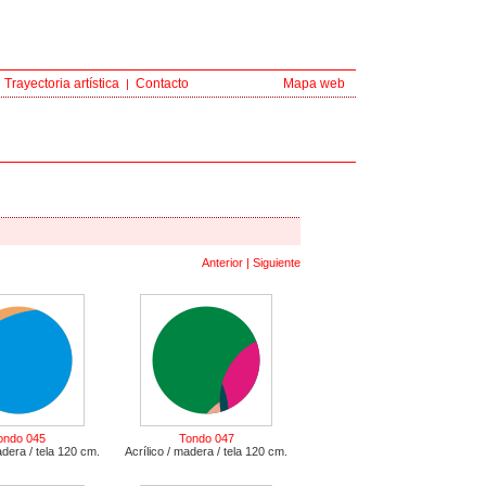
Trayectoria artística
Contacto
Mapa web
|
|
Anterior
|
Siguiente
ondo 045
Tondo 047
adera / tela 120 cm.
Acrílico / madera / tela 120 cm.